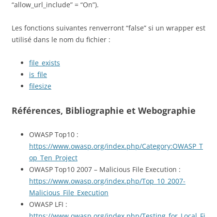
“allow_url_include” = “On”).
Les fonctions suivantes renverront “false” si un wrapper est
utilisé dans le nom du fichier :
file_exists
is_file
filesize
Références, Bibliographie et Webographie
OWASP Top10 :
https://www.owasp.org/index.php/Category:OWASP_T
op_Ten_Project
OWASP Top10 2007 – Malicious File Execution :
https://www.owasp.org/index.php/Top_10_2007-
Malicious_File_Execution
OWASP LFI :
https://www.owasp.org/index.php/Testing_for_Local_Fi