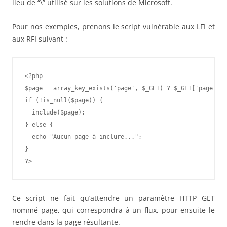
lieu de “\” utilisé sur les solutions de Microsoft.
Pour nos exemples, prenons le script vulnérable aux LFI et
aux RFI suivant :
<?php

$page = array_key_exists('page', $_GET) ? $_GET['page'] :
if (!is_null($page)) {

  include($page);

} else {

  echo "Aucun page à inclure...";

}

Ce script ne fait qu’attendre un paramètre HTTP GET
nommé page, qui correspondra à un flux, pour ensuite le
rendre dans la page résultante.