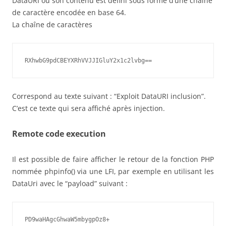
DataURI où son contenu est défini sous forme d’une chaîne
de caractère encodée en base 64.
La chaîne de caractères
RXhwbG9pdCBEYXRhVVJJIGluY2x1c2lvbg==
Correspond au texte suivant : “Exploit DataURI inclusion”.
C’est ce texte qui sera affiché après injection.
Remote code execution
Il est possible de faire afficher le retour de la fonction PHP
nommée phpinfo() via une LFI, par exemple en utilisant les
DataUri avec le “payload” suivant :
PD9waHAgcGhwaW5mbygpOz8+