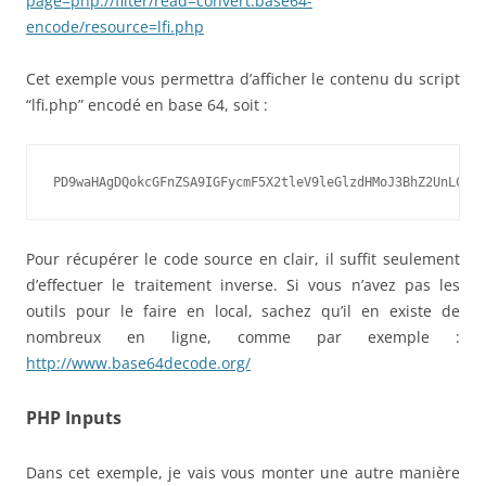
page=php://filter/read=convert.base64-
encode/resource=lfi.php
Cet exemple vous permettra d’afficher le contenu du script
“lfi.php” encodé en base 64, soit :
PD9waHAgDQokcGFnZSA9IGFycmF5X2tleV9leGlzdHMoJ3BhZ2UnLCAkX
Pour récupérer le code source en clair, il suffit seulement
d’effectuer le traitement inverse. Si vous n’avez pas les
outils pour le faire en local, sachez qu’il en existe de
nombreux en ligne, comme par exemple :
http://www.base64decode.org/
PHP Inputs
Dans cet exemple, je vais vous monter une autre manière