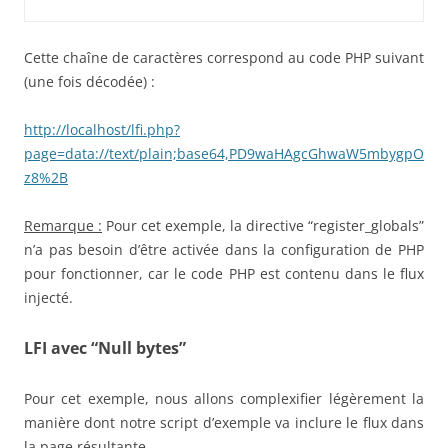
Cette chaîne de caractères correspond au code PHP suivant
(une fois décodée) :
http://localhost/lfi.php?
page=data://text/plain;base64,PD9waHAgcGhwaW5mbygpO
z8%2B
Remarque :
Pour cet exemple, la directive “register_globals”
n’a pas besoin d’être activée dans la configuration de PHP
pour fonctionner, car le code PHP est contenu dans le flux
injecté.
LFI avec “Null bytes”
Pour cet exemple, nous allons complexifier légèrement la
manière dont notre script d’exemple va inclure le flux dans
la page résultante.