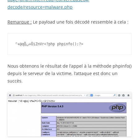
decode/resource=malware.php
Remarque :
Le payload une fois décodé ressemble à cela :
^+@qǬں+ǛiZnVr<?php phpinfo();?>
Nous obtenons le résultat de l’appel à la méthode phpinfo()
depuis le serveur de la victime, l’attaque est donc un
succès.