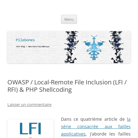
Aller
au
Mickael FRANC (aka Pilebones)
contenu
Tech Blog > / dev/security/adminsys
Menu
OWASP / Local-Remote File Inclusion (LFI /
RFI) & PHP Shellcoding
Laisser un commentaire
Dans ce quatrième article de
la
série consacrée aux failles
applicatives
, j’aborde les failles