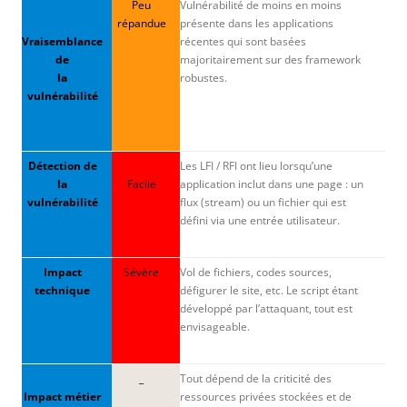
Peu
Vulnérabilité de moins en moins
répandue
présente dans les applications
Vraisemblance
récentes qui sont basées
de
majoritairement sur des framework
la
robustes.
vulnérabilité
Détection de
Les LFI / RFI ont lieu lorsqu’une
la
Facile
application inclut dans une page : un
vulnérabilité
flux (stream) ou un fichier qui est
défini via une entrée utilisateur.
Impact
Sévère
Vol de fichiers, codes sources,
technique
défigurer le site, etc. Le script étant
développé par l’attaquant, tout est
envisageable.
_
Tout dépend de la criticité des
Impact métier
ressources privées stockées et de