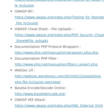
le_Inclusion
OWASP RFI :
https://www.owasp.org/index.php/Testing_for_Remote
_File_Inclusion
OWASP Cheat Sheet – File Uploads :
https://www.owasp.org/index.php/PHP_Security_Cheat
_Sheet#File_uploads
Documentation PHP Protocol Wrappers :
http://www.php.net/manual/en/wrappers.php.php
Documentation PHP Filter :
http://www.php.net/manual/en/filters.convert.php
WebSec LFI :
http://websec.wordpress.com/2010/02/22/exploiting-
php-file-inclusion-overview/
Base64 Encode/Decode Online :
http://www.base64encode.org/
OWASP XEE Attack :
https://www.owasp.org/index.php/XML_External_Entit