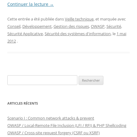
Continuer la lecture
→
Cette entrée a été publiée dans
Veille technique
, et marquée avec
Conseil
,
Développement
,
Gestion des risques
,
OWASP
,
Sécurité
,
Sécurité Applicative
,
Sécurité des systèmes d'information
, le
1 mai
2012
.
Rechercher :
ARTICLES RÉCENTS
Scenario I : Common network attacks & prevent
OWASP / Local-Remote File Inclusion (LFI / RFI) & PHP Shellcoding
OWASP / Cross-site request forgery (CSRF ou XSRF)