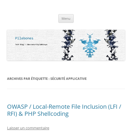
Aller
au
Mickael FRANC (aka Pilebones)
contenu
Tech Blog > / dev/security/adminsys
Menu
ARCHIVES PAR ÉTIQUETTE :
SÉCURITÉ APPLICATIVE
OWASP / Local-Remote File Inclusion (LFI /
RFI) & PHP Shellcoding
Laisser un commentaire