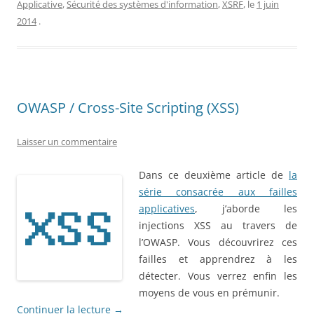
Applicative
,
Sécurité des systèmes d'information
,
XSRF
, le
1 juin
2014
.
OWASP / Cross-Site Scripting (XSS)
Laisser un commentaire
Dans ce deuxième article de
la
série consacrée aux failles
applicatives
, j’aborde les
injections XSS au travers de
l’OWASP. Vous découvrirez ces
failles et apprendrez à les
détecter. Vous verrez enfin les
moyens de vous en prémunir.
Continuer la lecture
→