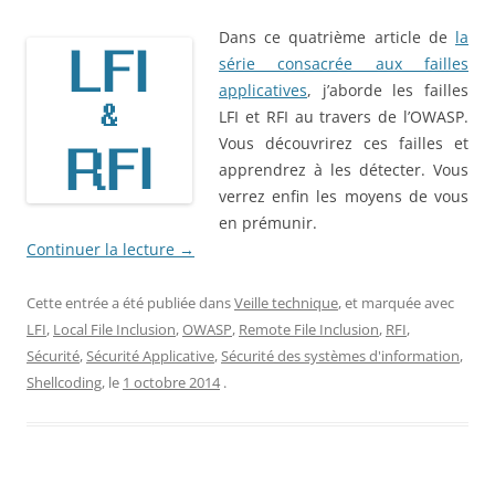
Dans ce quatrième article de
la
série consacrée aux failles
applicatives
, j’aborde les failles
LFI et RFI au travers de l’OWASP.
Vous découvrirez ces failles et
apprendrez à les détecter. Vous
verrez enfin les moyens de vous
en prémunir.
Continuer la lecture
→
Cette entrée a été publiée dans
Veille technique
, et marquée avec
LFI
,
Local File Inclusion
,
OWASP
,
Remote File Inclusion
,
RFI
,
Sécurité
,
Sécurité Applicative
,
Sécurité des systèmes d'information
,
Shellcoding
, le
1 octobre 2014
.